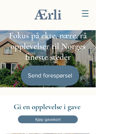
Fokus på ekte, nære, rå
opplevelser til Norges
fineste steder
Send forespørsel
Gi en opplevelse i gave
Kjøp gavekort