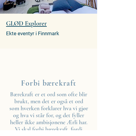
GLØD Explorer
Ekte eventyr i Finnmark
Forbi bærekraft
Bærekraft er et ord som ofte blir
brukt, men det er også et ord
som hverken forklarer hva vi gjør
og hva vi står for, og det fyller
heller ikke ambisjonene Ærli har.
Vi skal forbi bærekraft, fordi